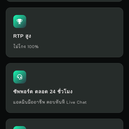
RTP สูง
ไม่โกง 100%
ซัพพอร์ต ตลอด 24 ชั่วโมง
แอดมินมืออาชีพ ตอบทันที Live Chat